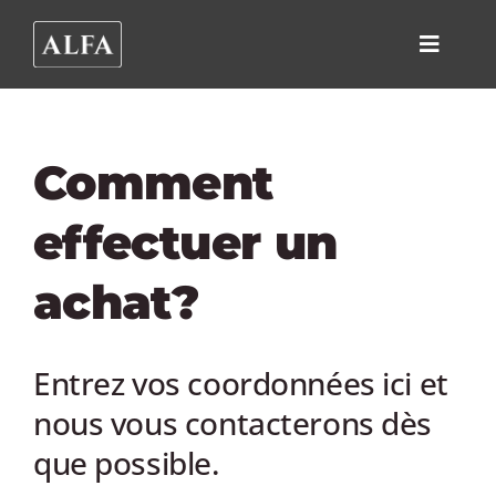
Skip
to
Toggle
content
Navigat
PRODUITS
Comment
KITCHEN 
effectuer un
COMPARE
achat?
ALFA FOR
HELP CEN
Entrez vos coordonnées ici et
TROUVER 
nous vous contacterons dès
que possible.
CONTACT