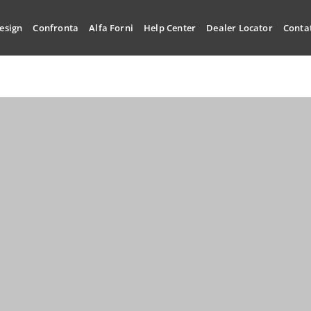
esign
Confronta
Alfa Forni
Help Center
Dealer Locator
Conta