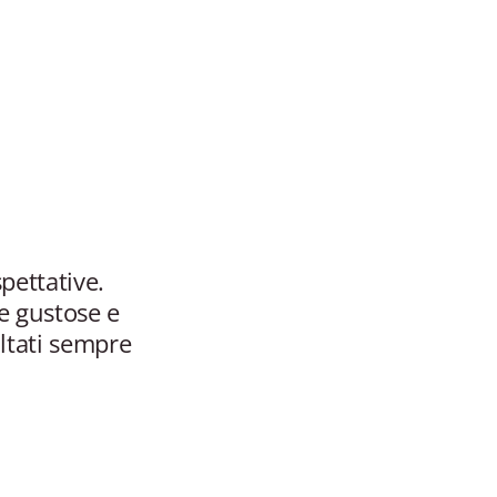
spettative.
re gustose e
ultati sempre