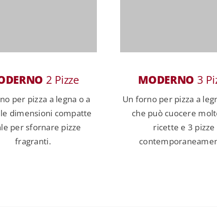
ODERNO
2 Pizze
MODERNO
3 Pi
no per pizza a legna o a
Un forno per pizza a leg
lle dimensioni compatte
che può cuocere molte
ale per sfornare pizze
ricette e 3 pizze
fragranti.
contemporaneamen