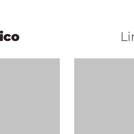
ico
Li