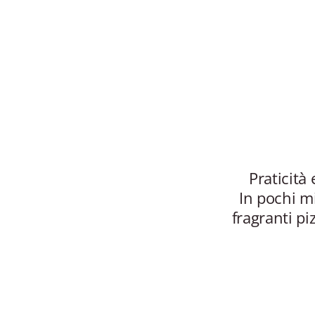
Praticità 
In pochi mi
fragranti pi