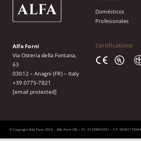
Domésticos
Profesionales
Certifications
Alfa Forni
Via Osteria della Fontana,
63
03012 – Anagni (FR) – Italy
+39 0775-7821
[email protected]
© Copyright Alfa Forni 2026 – Alfa Forni SRL – P.I. 01339801001 – C.F. 0500177058