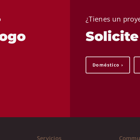
o
¿Tienes un proy
logo
Solicit
Doméstico ›
Servicios
Commu