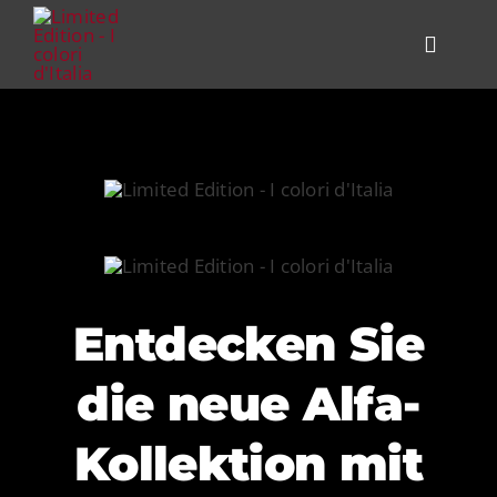
Skip
to
Toggle
content
Navigat
PRODUKT
KITCHEN 
VERGLEIC
ALFA FOR
Entdecken Sie
HELP CEN
die neue Alfa-
HÄNDLER
Kollektion mit
CONTACT