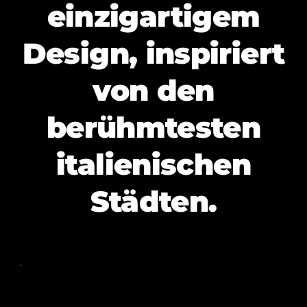
einzigartigem
MY AL
Design, inspiriert
GASTRON
von den
DEUTSCH
berühmtesten
italienischen
Städten.