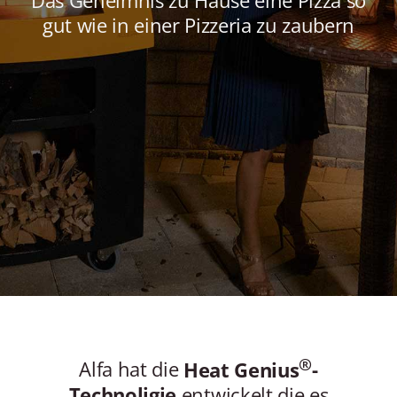
Das Geheimnis zu Hause eine Pizza so
MY AL
gut wie in einer Pizzeria zu zaubern
GASTRON
DEUTSCH
®
Alfa hat die
Heat Genius
-
Technoligie
entwickelt die es