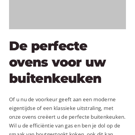
MY AL
PROFESSI
NEDERLA
De perfecte
ovens voor uw
buitenkeuken
Of u nu de voorkeur geeft aan een moderne
eigentijdse of een klassieke uitstraling, met
onze ovens creëert u de perfecte buitenkeuken.
Wil u de efficiëntie van gas en ben je dol op de
smaak van houtgestookt koken, ook dit kan.