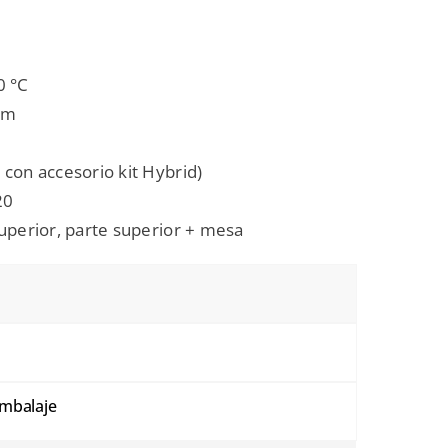
 °C
cm
 con accesorio kit Hybrid)
20
uperior, parte superior + mesa
embalaje