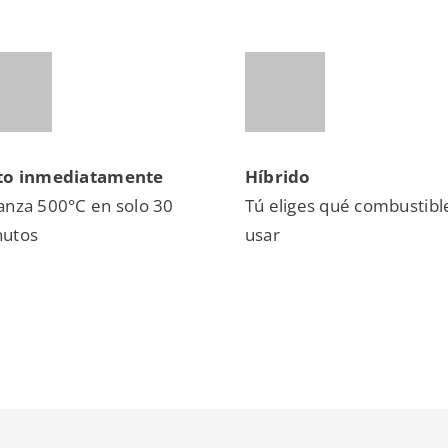
sto inmediatamente
Híbrido
anza 500°C en solo 30
Tú eliges qué combustibl
nutos
usar