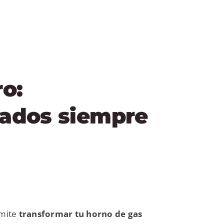
ro:
tados siempre
mite
transformar tu horno de gas