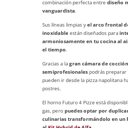
combinación perfecta entre
diseño m
vanguardista
.
Sus líneas limpias y
el arco frontal 
inoxidable
están diseñados para
int
armoniosamente en tu cocina al air
el tiempo
.
Gracias a la
gran cámara de cocción 
semiprofesionales
podrás preparar
pueden ir desde la pizza napolitana h
postres.
El horno Futuro 4 Pizze está disponib
gas, pero
puedes optar por duplicar
culinarias transformándolo en un 
al
Kit Hybrid de Alfa
.