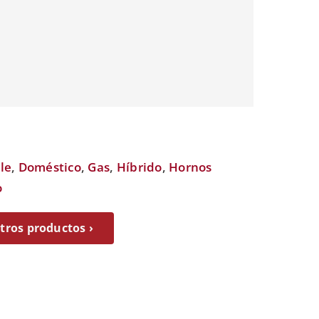
le
,
Doméstico
,
Gas
,
Híbrido
,
Hornos
o
ros productos ›