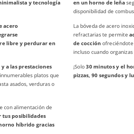
inimalista y tecnología
en un horno de leña
seg
disponibilidad de combu
de acero
La bóveda de acero inoxid
egrarse
refractarias te permite
a
e libre y perdurar en
de cocción
ofreciéndote
incluso cuando organizas
y a las prestaciones
¡Solo
30 minutos y el ho
 innumerables platos que
pizzas, 90 segundos y l
asta asados, verduras o
le con alimentación de
 tus posibilidades
horno híbrido gracias