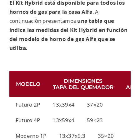
El Kit Hybrid está disponible para todos los
hornos de gas para la casa Alfa
. A
continuación presentamos
una tabla que
indica las medidas del Kit Hybrid en función
del modelo de horno de gas Alfa que se
utiliza.
DIMENSIONES
MODELO
TAPA DEL QUEMADOR
AFEI
Futuro 2P
13x39x4
37×20
Futuro 4P
13x59x4
59×23
Moderno 1P
13x37x5,3
35×20