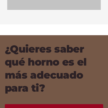
¿Quieres saber
qué horno es el
más adecuado
para ti?