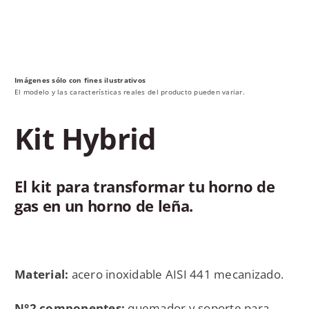
MY AL
PROFESIO
ESPAÑOL
Imágenes sólo con fines ilustrativos
El modelo y las características reales del producto pueden variar.
Kit Hybrid
El kit para transformar tu horno de
gas en un horno de leña.
Material:
acero inoxidable AISI 441 mecanizado.
N°2 componentes:
quemador y soporte para