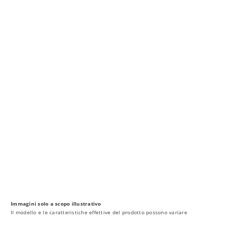
MY AL
PROFESSI
ITALIANO
Immagini solo a scopo illustrativo
Il modello e le caratteristiche effettive del prodotto possono variare