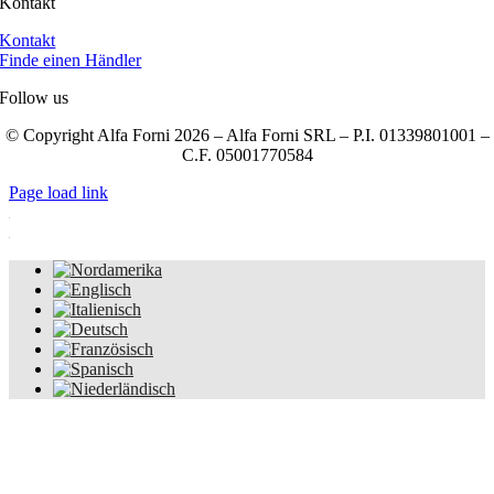
Kontakt
Kontakt
Finde einen Händler
Follow us
© Copyright Alfa Forni 2026 – Alfa Forni SRL – P.I. 01339801001 –
C.F. 05001770584
Page load link