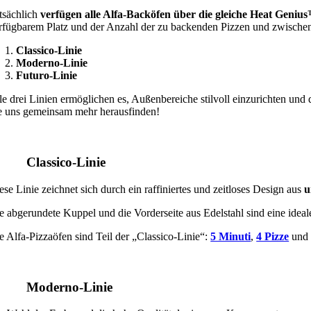
tsächlich
verfügen alle Alfa-Backöfen über die gleiche Heat Geniu
rfügbarem Platz und der Anzahl der zu backenden Pizzen und zwischen ni
Classico-Linie
Moderno-Linie
Futuro-Linie
le drei Linien ermöglichen es, Außenbereiche stilvoll einzurichten un
e uns gemeinsam mehr herausfinden!
. Classico-Linie
ese Linie zeichnet sich durch ein raffiniertes und zeitloses Design aus
u
e abgerundete Kuppel und die Vorderseite aus Edelstahl sind eine idea
e Alfa-Pizzaöfen sind Teil der „Classico-Linie“:
5 Minuti
,
4 Pizze
un
. Moderno-Linie