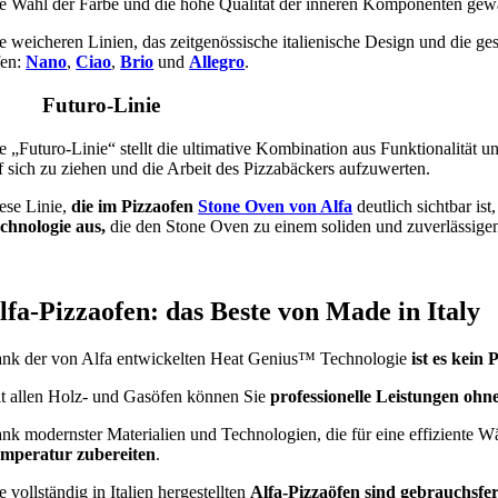
e Wahl der Farbe und die hohe Qualität der inneren Komponenten gew
e weicheren Linien, das zeitgenössische italienische Design und die 
en:
Nano
,
Ciao
,
Brio
und
Allegro
.
. Futuro-Linie
e „Futuro-Linie“ stellt die ultimative Kombination aus Funktionalität u
f sich zu ziehen und die Arbeit des Pizzabäckers aufzuwerten.
ese Linie,
die im Pizzaofen
Stone Oven von Alfa
deutlich sichtbar ist
chnologie aus,
die den Stone Oven zu einem soliden und zuverlässigen
lfa-Pizzaofen: das Beste von Made in Italy
nk der von Alfa entwickelten Heat Genius™ Technologie
ist es kein
t allen Holz- und Gasöfen können Sie
professionelle Leistungen oh
nk modernster Materialien und Technologien, die für eine effiziente 
mperatur zubereiten
.
e vollständig in Italien hergestellten
Alfa-Pizzaöfen sind gebrauchsfer