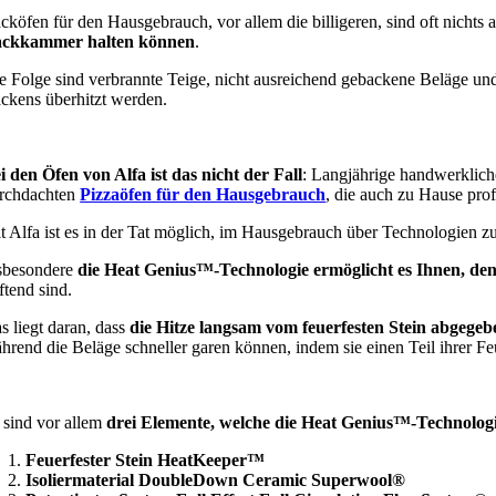
cköfen für den Hausgebrauch, vor allem die billigeren, sind oft nichts a
ckkammer halten können
.
e Folge sind verbrannte Teige, nicht ausreichend gebackene Beläge und
ckens überhitzt werden.
i den Öfen von Alfa ist das nicht der Fall
: Langjährige handwerklich
rchdachten
Pizzaöfen für den Hausgebrauch
, die auch zu Hause prof
t Alfa ist es in der Tat möglich, im Hausgebrauch über Technologien zu 
sbesondere
die Heat Genius™-Technologie ermöglicht es Ihnen, de
ftend sind.
s liegt daran, dass
die Hitze langsam vom feuerfesten Stein abgege
hrend die Beläge schneller garen können, indem sie einen Teil ihrer Fe
 sind vor allem
drei Elemente, welche die Heat Genius™-Technologi
Feuerfester Stein HeatKeeper™
Isoliermaterial DoubleDown Ceramic Superwool®