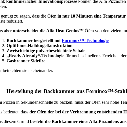
ank
kontinuierlicher Innovationsprozesse
können die Alfa-Pizzaöfen 
eten.
 genügt zu sagen, dass die Öfen
in nur 10 Minuten eine Temperatur 
ste reduziert.
s aber
unterscheidet die Alfa Heat Genius
™
Öfen von den vielen im
Backkammer hergestellt mit
Forninox™-Technologie
OptiDome-Halbkugelkonstruktion
Zweischichtige pulverbeschichtete Schale
„Ready Already“-Technologie
für noch schnelleres Erreichen de
Gasbrenner Sidefire
r betrachten sie nacheinander.
. Herstellung der Backkammer aus Forninox™-Stah
 Pizzen in Sekundenschnelle zu backen, muss der Ofen sehr hohe Tem
s bedeutet, dass
der Ofen der bei der Verbrennung entstehenden Hi
s diesem Grund
besteht die Backkammer eines Alfa-Pizzaofens aus