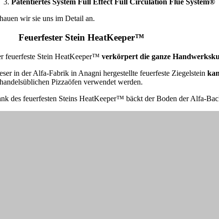
Patentiertes System Full Effect Full Circulation Flue System®
hauen wir sie uns im Detail an.
. Feuerfester Stein HeatKeeper™
r feuerfeste Stein HeatKeeper™
verkörpert die ganze Handwerksku
eser in der Alfa-Fabrik in Anagni hergestellte feuerfeste Ziegelstein
kan
 handelsüblichen Pizzaöfen verwendet werden.
nk des feuerfesten Steins HeatKeeper™ bäckt der Boden der Alfa-Ba