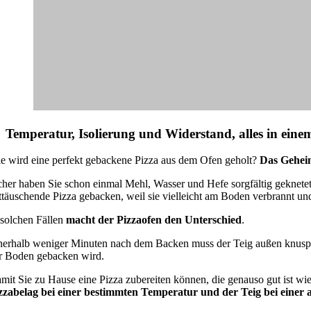
Temperatur, Isolierung und Widerstand, alles in eine
e wird eine perfekt gebackene Pizza aus dem Ofen geholt?
Das Geheim
cher haben Sie schon einmal Mehl, Wasser und Hefe sorgfältig geknetet
ttäuschende Pizza gebacken, weil sie vielleicht am Boden verbrannt un
 solchen Fällen
macht der Pizzaofen den Unterschied
.
nerhalb weniger Minuten nach dem Backen muss der Teig außen knusprig u
r Boden gebacken wird.
mit Sie zu Hause eine Pizza zubereiten können, die genauso gut ist wie
zzabelag bei einer bestimmten Temperatur und der Teig bei eine