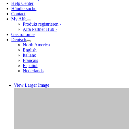
Help Center
Händlersuche
Contact
My Alfa
Produkt registrieren ›
Alfa Partner Hub ›
Gastronomie
Deutsch
North America
English
Italiano
Français
Español
Nederlands
View Larger Image