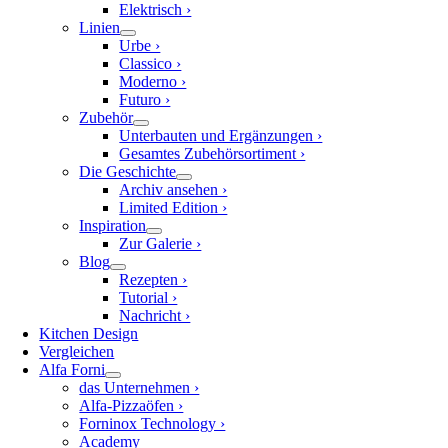
Elektrisch ›
Linien
Urbe ›
Classico ›
Moderno ›
Futuro ›
Zubehör
Unterbauten und Ergänzungen ›
Gesamtes Zubehörsortiment ›
Die Geschichte
Archiv ansehen ›
Limited Edition ›
Inspiration
Zur Galerie ›
Blog
Rezepten ›
Tutorial ›
Nachricht ›
Kitchen Design
Vergleichen
Alfa Forni
das Unternehmen ›
Alfa-Pizzaöfen ›
Forninox Technology ›
Academy